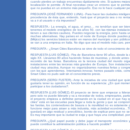
cuando pierdes un trabajo encuentras rápidamente otro. Si quieres mejora
localización te permite. Al final necesitas crear un entorno que te permit
que no puedas en un entorno más pequeño. Eso no lo hace cualquier pe
PREGUNTA (JOSÉ FERNANDO LUNA).- Para hacer las ciudades inteligente
procedencia de ésta que, entiendo, hará que el proyecto sea o no rentab
va a ir al usuario o vía impuestos?
RESPUESTA.- La energía, el agua, el arroz.... no tendrían que ser b
tenemos el modelo energético de los años 50, con las mismas instalaci
tienen a sus clientes cautivos. Puedes negociar la energía, pero hasta u
muchas alternativas. Hay países en el norte de Europa donde puedes pro
(Méjico) los servicios básicos están en manos del municipio y son públic
se van a una empresa en Italia. No digo que sea el modelo más caro, pero
PREGUNTA.- ¿Smart Cities Barcelona se sirve de todo el conocimiento de 
RESPUESTA (LUIS GÓMEZ).- Fira de Barcelona tiene 90 años, desde la org
siglo XX. Llevamos 80 años haciendo ferias de muestras, y donde antes
recorrido de las ferias. Barcelona es la tercera ciudad del mundo org
instalaciones entre las terceras más grandes de Europa. Son instalaci
ciudad muy atractiva. Aunque no organizáramos nuestras ferias y congr
con los que aprendemos. Intentamos innovar, hemos pasado crisis, com
Smart Cities no pudo salir sin el conocimiento previo.
PREGUNTA (SERGI FUSTER).- Ante la iniciativa de una ciudad que quiere 
gustaría tener su opinión, en función de su experiencia: ¿En qué mome
participar a los ciudadanos?.
RESPUESTA (LUIS GÓMEZ).-El proyecto se tiene que empezar a liderar p
pero solo no puede liderarlo y va a necesitar de todos, empresarios, par
el proyecto empieza a definirse pensando en la ciudad en el que hay qu
cities" está en las escuelas para llegar a toda la gente y que se compro
las farolas, los contenedores de basura o la movilidad no es solamente 
funcione mejor para atraer a más industria, más actividad económica…T
quedará en algo residual y anecdótico, bonito de explicar pero que no se 
Es muy importante que la ciudad te exija y que haya una complicidad, por
PREGUNTA.-¿Qué papel puede y debe jugar el transporte económico y 
puede contribuir la administración pública a hacerlo posible?