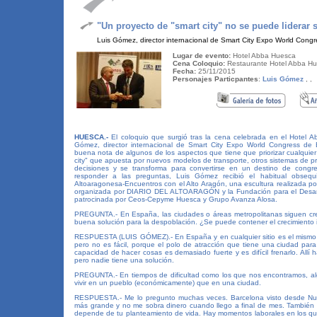
"Un proyecto de "smart city" no se puede liderar
Luis Gómez, director internacional de Smart City Expo World Cong
Lugar de evento:
Hotel Abba Huesca
Cena Coloquio:
Restaurante Hotel Abba H
Fecha:
25/11/2015
Personajes Particpantes
:
Luis Gómez
,
,
HUESCA.-
El coloquio que surgió tras la cena celebrada en el Hotel A
Gómez, director internacional de Smart City Expo World Congress de B
buena nota de algunos de los aspectos que tiene que priorizar cualquier 
city" que apuesta por nuevos modelos de transporte, otros sistemas de p
decisiones y se transforma para convertirse en un destino de congr
responder a las preguntas, Luis Gómez recibió el habitual obsequ
Altoaragonesa-Encuentros con el Alto Aragón, una escultura realizada p
organizada por DIARIO DEL ALTOARAGÓN y la Fundación para el Desarro
patrocinada por Ceos-Cepyme Huesca y Grupo Avanza Alosa.
PREGUNTA.- En España, las ciudades o áreas metropolitanas siguen crec
buena solución para la despoblación. ¿Se puede contener el crecimiento
RESPUESTA (LUIS GÓMEZ).- En España y en cualquier sitio es el mismo p
pero no es fácil, porque el polo de atracción que tiene una ciudad par
capacidad de hacer cosas es demasiado fuerte y es difícil frenarlo. Allí ha
pero nadie tiene una solución.
PREGUNTA.- En tiempos de dificultad como los que nos encontramos, alg
vivir en un pueblo (económicamente) que en una ciudad.
RESPUESTA.- Me lo pregunto muchas veces. Barcelona visto desde Nuev
más grande y no me sobra dinero cuando llego a final de mes. También 
depende de tu planteamiento de vida. Hay momentos laborales en los que