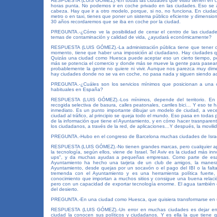
RESPUESTA (LUIS GÓMEZ).-En todas las ciudades que visito tienen en co
horas punta. No podemos ir en coche privado en las ciudades. Eso se
cabeza. Hay que ir a otro modelo, porque, si no, no funciona. En ciud
metro o en taxi, tienes que poner un sistema público eficiente y dimensio
30 años recordaremos que se iba en coche por la ciudad.
PREGUNTA.-¿Cómo ve la posibilidad de cerrar el centro de las ciudad
temas de contaminación y calidad de vida, ¿ayudará económicamente?
RESPUESTA (LUIS GÓMEZ).-La administración pública tiene que tener ci
momento, tiene que haber una imposición al ciudadano. Hay ciudades que
Quizás una ciudad como Huesca puede aceptar eso un cierto tiempo, pe
más se potencia el comercio y donde más se mueve la gente para pasear y
probablemente la gente no quiere ni vivir. Aunque nos parezca muy dim
hay ciudades donde no se va en coche, no pasa nada y siguen siendo a
PREGUNTA.-¿Cuáles son los servicios mínimos que posicionan a una c
habituales en España?
RESPUESTA (LUIS GÓMEZ).-Los mínimos, depende del territorio. En
recogida selectiva de basura, calles peatonales, carriles bici… Y eso te
inmediato. Es un punto importante dibujar un modelo de ciudad, a vece
ciudad al tráfico, al principio se queja todo el mundo. Eso pasa en toda
de la información que tiene el Ayuntamiento, y en cómo hacer trasnparente
los ciudadanos, a través de la red, de aplicaciones…Y después, la movili
PREGUNTA.-Hubo en el congreso de Barcelona muchas ciudades de Israel
RESPUESTA (LUIS GÓMEZ).-No tienen grandes marcas, pero cualquier apar
la tecnología, según ellos, viene de Israel. Tel Aviv es la ciudad más in
ups", y da muchas ayudas a pequeñas empresas. Como parte de esa 
Ayuntamiento ha hecho una tarjeta de un club de amigos, la maner
Ayuntamiento, desde quejas por un socavón o el pago del IBI o la falt
tremenda con el Ayuntamiento y es una herramienta política fuerte
conocimiento que importan a muchos sitios y consigue una buena relac
pero con un capacidad de exportar tecnología enorme. El agua también e
del desierto.
PREGUNTA.-En una ciudad como Huesca, que quisiera transformarse en u
RESPUESTA (LUIS GÓMEZ).-Un error en muchas ciudades es dejar en 
ciudad la conocen sus políticos y ciudadanos. Y es ella la que tiene q