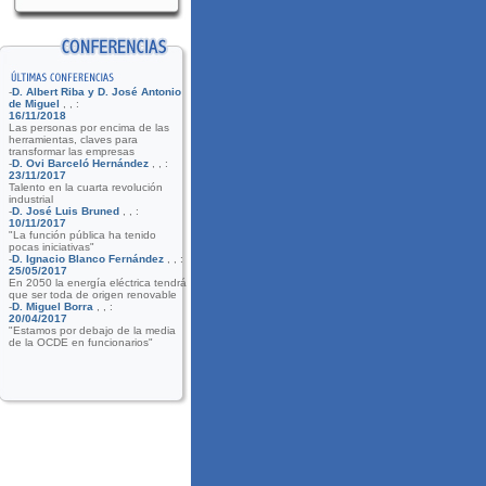
-
D. Albert Riba y D. José Antonio
de Miguel
,
,
:
16/11/2018
Las personas por encima de las
herramientas, claves para
transformar las empresas
-
D. Ovi Barceló Hernández
,
,
:
23/11/2017
Talento en la cuarta revolución
industrial
-
D. José Luis Bruned
,
,
:
10/11/2017
"La función pública ha tenido
pocas iniciativas"
-
D. Ignacio Blanco Fernández
,
,
:
25/05/2017
En 2050 la energía eléctrica tendrá
que ser toda de origen renovable
-
D. Miguel Borra
,
,
:
20/04/2017
"Estamos por debajo de la media
de la OCDE en funcionarios"