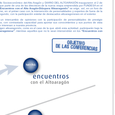
ollo Socioeconómico del Alto Aragón y DIARIO DEL ALTOARAGÓN inauguraron el 2 de
 que parte de una de las directrices de la nueva etapa emprendida por FUNDESA en el
Encuentros con el Alto Aragón-Diáspora Altoaragonés”
se erige, así, en un foro de
o, en el primer caso con la intervención de personalidades y expertos de fuera de la
egundo, con la participación estelar de destacados altoaragoneses en el exterior.
 intercambio de opiniones con la participación de personalidades de prestigio
eas, con contrastada capacidad para aportar sus conocimientos y sus puntos de vista
 interesan a nuestra provincia.
gen altoaragonés, como es el caso de la que abrió esta actividad, participarán bajo la
oaragonesa”
, mientras aquellos que no lo sean intervendrán en los
“Encuentros con