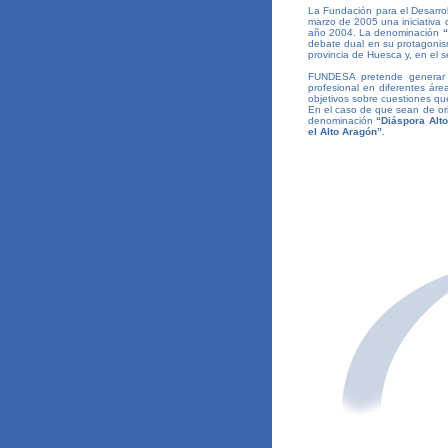
La Fundación para el Desarr
marzo de 2005 una iniciativa
año 2004. La denominación
“
debate dual en su protagonism
provincia de Huesca y, en el s
FUNDESA pretende generar un
profesional en diferentes ár
objetivos sobre cuestiones que
En el caso de que sean de ori
denominación
“Diáspora Alt
el Alto Aragón”
.